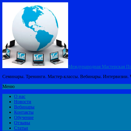
Международная Мастерская П
Семинары. Тренинги. Мастер-классы. Вебинары. Интервизии. W
Меню
О нас
Новости
Вебинары
Контакты
Обучение
Отзывы
Статьи