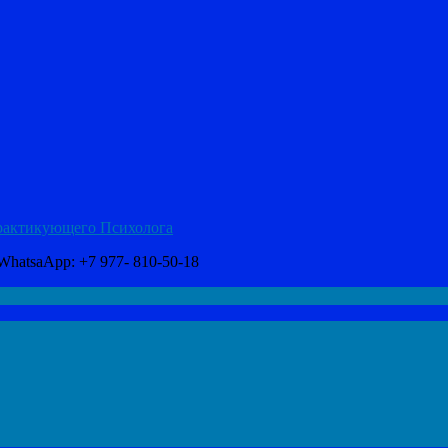
рактикующего Психолога
hatsaApp: +7 977- 810-50-18