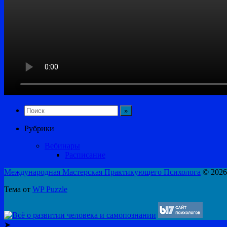
Рубрики
Вебинары
Расписание
Международная Мастерская Практикующего Психолога
© 2026
Тема от
WP Puzzle
➤