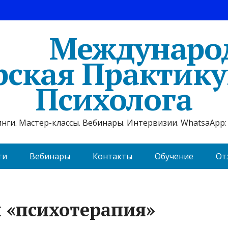
Междунаро
рская Практик
Психолога
ги. Мастер-классы. Вебинары. Интервизии. WhatsaApp: 
ти
Вебинары
Контакты
Обучение
От
й «психотерапия»