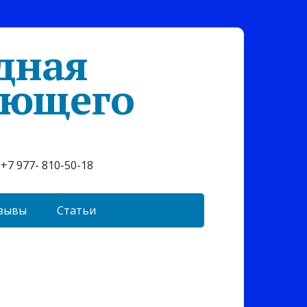
дная
ующего
+7 977- 810-50-18
зывы
Статьи