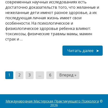
современных научных исследованиях есть
достаточно доказательств того, что желанные и
нежеланные дети имеют разное здоровье, а их
последующая личная жизнь имеет свои
особенности. На психологическое и
физиологическое здоровье ребенка влияют:
токсикозы, физические травмы мамы, мамин
страх и …
Читать далее
Пагинация
1
2
3
…
6
Вперед »
записей
Международная Мастерская Практикующего Психолога
©
2026