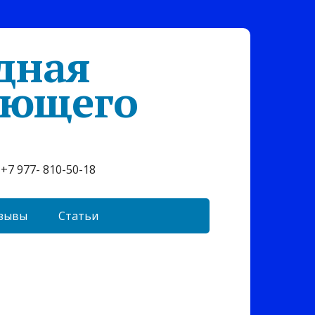
дная
ующего
+7 977- 810-50-18
зывы
Статьи