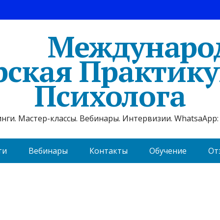
Междунаро
рская Практик
Психолога
ги. Мастер-классы. Вебинары. Интервизии. WhatsaApp: 
ти
Вебинары
Контакты
Обучение
От