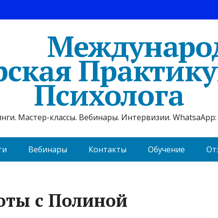
Междунаро
рская Практик
Психолога
ги. Мастер-классы. Вебинары. Интервизии. WhatsaApp: 
ти
Вебинары
Контакты
Обучение
От
оты с Полиной