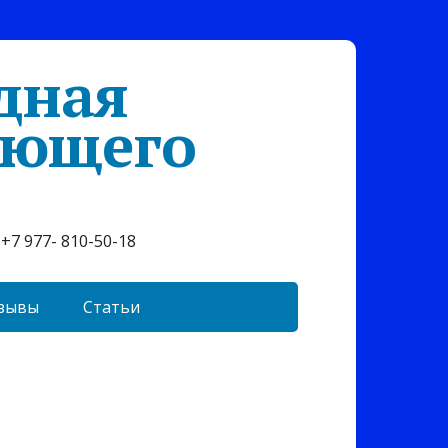
дная
ующего
+7 977- 810-50-18
зывы
Статьи