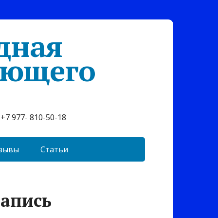
дная
ующего
+7 977- 810-50-18
зывы
Статьи
запись